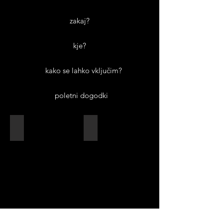
zakaj?
kje?
kako se lahko vključim?
poletni dogodki
dobro počutje
izobraževanje
wellbeing
education
raziskovanje
zemlj.ART