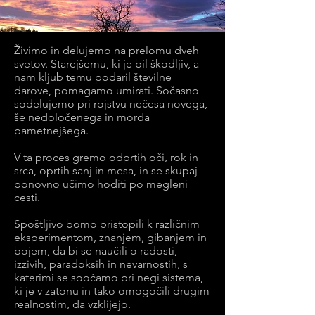
Živimo in delujemo na prelomu dveh
svetov. Starejšemu, ki je bil škodljiv, a
nam kljub temu podaril številne
darove, pomagamo umirati. Sočasno
sodelujemo pri rojstvu nečesa novega,
še nedoločenega in morda
pametnejšega.
V ta proces gremo odprtih oči, rok in
srca, oprtih sanj in mesa, in se skupaj
ponovno učimo hoditi po megleni
cesti.
Spoštljivo bomo pristopili k različnim
eksperimentom, znanjem, gibanjem in
bojem, da bi se naučili o radosti,
izzivih, paradoksih in nevarnostih, s
katerimi se soočamo pri negi sistema,
ki je v zatonu in tako omogočili drugim
realnostim, da vzklijejo.