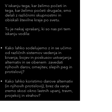
V iskanju tega, kar želimo početi in
tega, kar želimo početi drugače, smo
delali z različnimi skupnostmi in
obiskali številne kraje po svetu.
Tu je nekaj vprašanj, ki so nas pri tem
iskanju vodila:
Kako lahko sodelujemo z in se učimo
od različnih sistemov vedenja in
bivanja, bojev in poskusov ustvarjanja
alternativ in se obenem zavedati
njihovih darov, omejitev, slepih peg in
protislovij?
Kako lahko koristimo darove alternativ
(in njihovih protislovij), brez da vanje
zremo skozi okno lastnih upanj, travm,
projekcij in strahov?
Kako lahko ustvarimo povezave med
ljudmi, ki ne bodo temeljile na